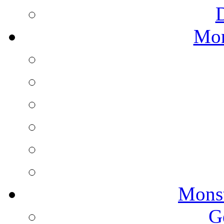
Mon
Monst
G