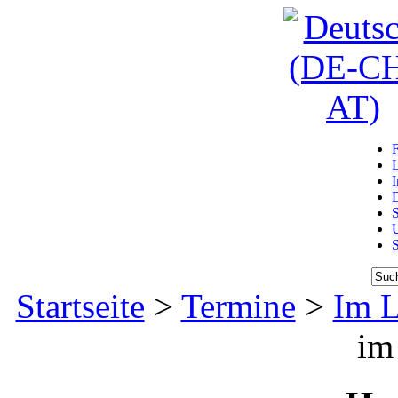
D
U
Startseite
>
Termine
>
Im 
im