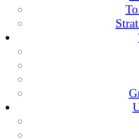
To
Stra
G
U