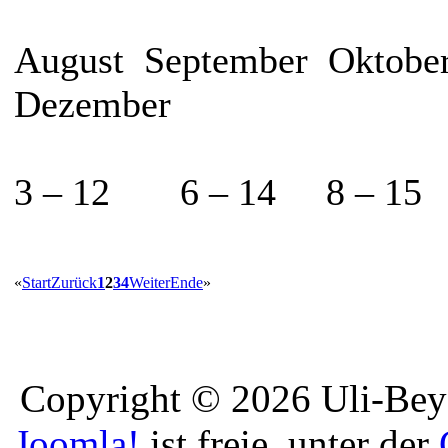
August September Oktobe
Dezember
3 – 12 6 – 14 8 – 15 
«
Start
Zurück
1
2
3
4
Weiter
Ende
»
Copyright © 2026 Uli-Beye
Joomla!
ist freie, unter der