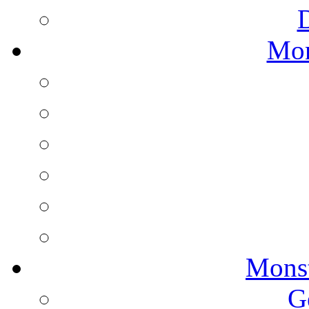
Mon
Monst
G