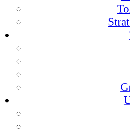
To
Stra
G
U