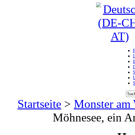
D
U
Startseite
>
Monster am 
Möhnesee, ein An