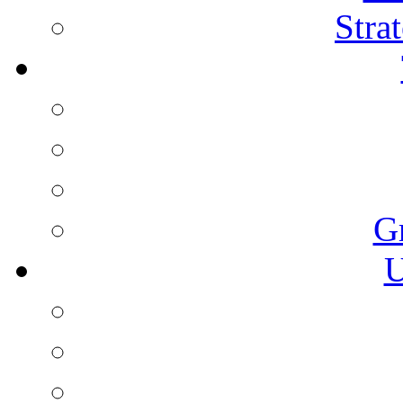
Stra
G
U