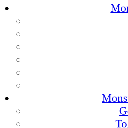
Mon
Monst
G
To