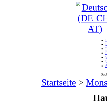
D
U
Startseite
>
Monst
Ha