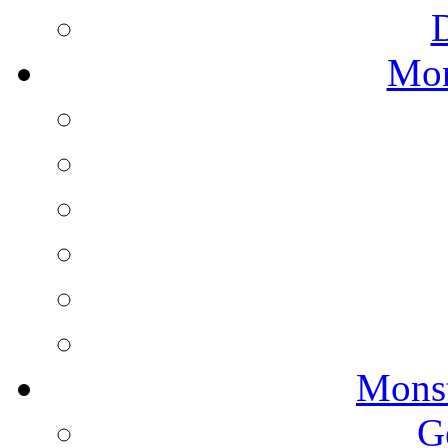
Mon
Monst
G