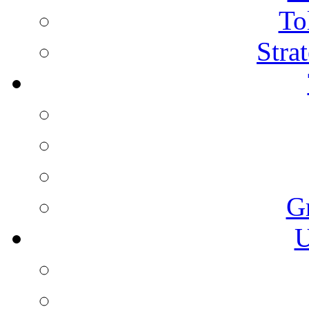
To
Stra
G
U