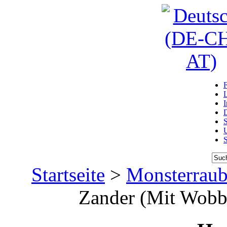
D
U
Startseite
>
Monsterraub
Zander (Mit Wobbl