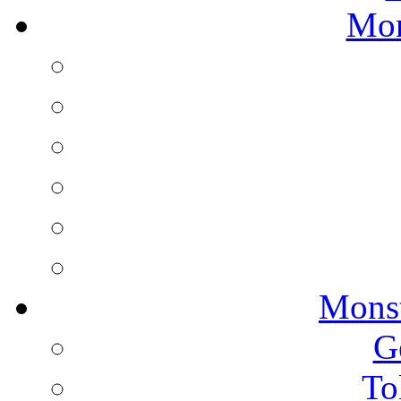
Mon
Monst
G
To