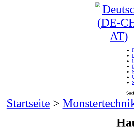
D
U
Startseite
>
Monstertechni
Ha