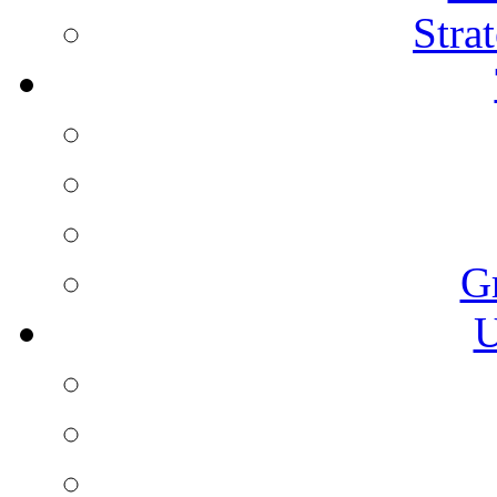
Stra
G
U