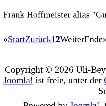
Frank Hoffmeister alias "G
«
Start
Zurück
1
2
Weiter
Ende
Copyright © 2026 Uli-Beye
Joomla!
ist freie, unter der
S
Powered by
Joomla!
.