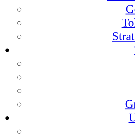
G
To
Stra
G
U