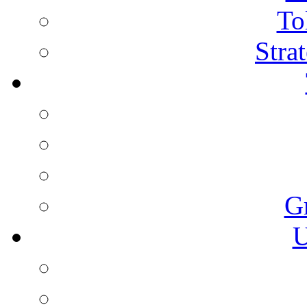
To
Stra
G
U