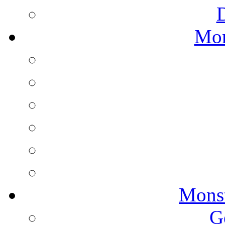
Mon
Monst
G