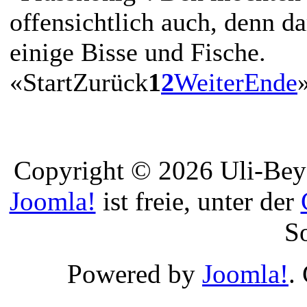
offensichtlich auch, denn d
einige Bisse und Fische.
«
Start
Zurück
1
2
Weiter
Ende
Copyright © 2026 Uli-Beye
Joomla!
ist freie, unter der
S
Powered by
Joomla!
.