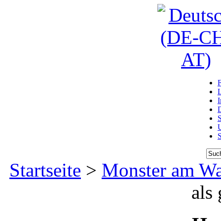
D
U
Startseite
>
Monster am Wa
als 