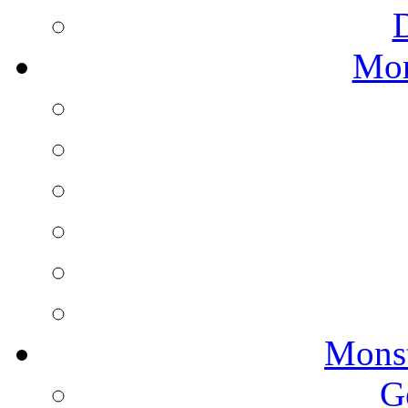
Mon
Monst
G