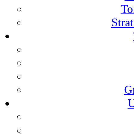
To
Stra
G
U