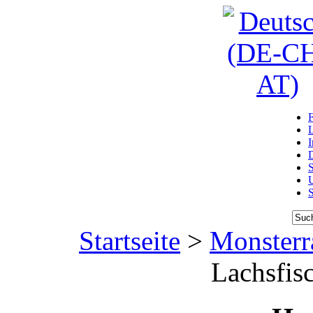
D
U
Startseite
>
Monsterr
Lachsfis