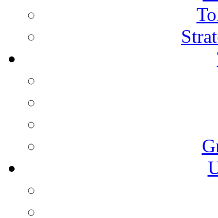
To
Stra
G
U