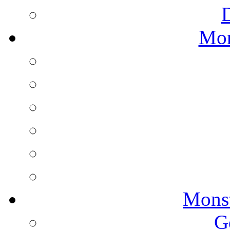
Mon
Monst
G