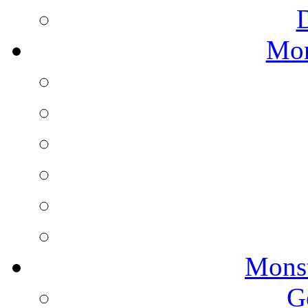
Mon
Monst
G