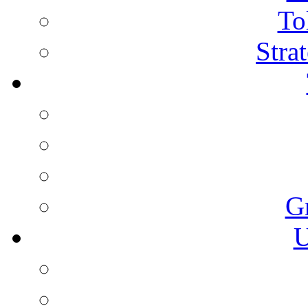
To
Stra
G
U