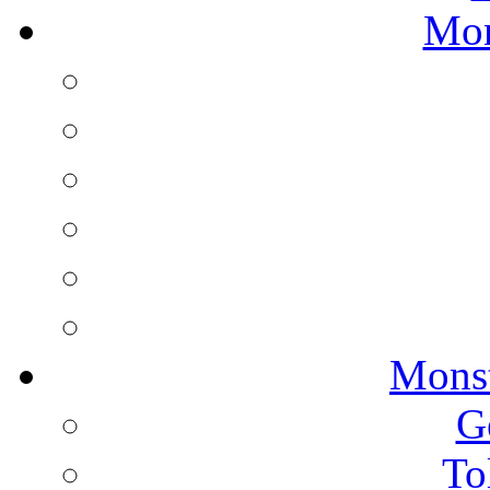
Mon
Monst
G
To