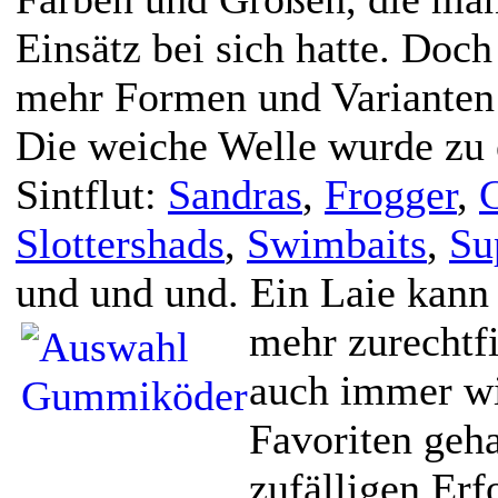
Einsätz bei sich hatte. Do
mehr Formen und Varianten
Die weiche Welle wurde zu 
Sintflut:
Sandras
,
Frogger
,
C
Slottershads
,
Swimbaits
,
Su
und und und. Ein Laie kann 
mehr zurechtf
auch immer wi
Favoriten geh
zufälligen Erf