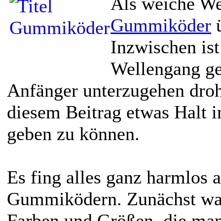
Als weiche We
Gummiköder
ü
Inzwischen ist
Wellengang g
Anfänger unterzugehen droh
diesem Beitrag etwas Halt 
geben zu können.
Es fing alles ganz harmlos 
Gummiködern. Zunächst war
Farben und Größen, die man