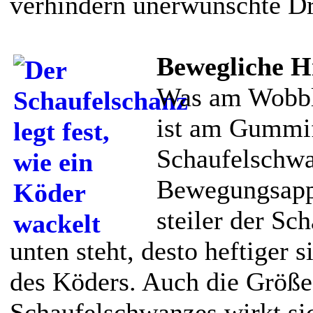
verhindern unerwünschte D
Bewegliche Hi
Was am Wobble
ist am Gummif
Schaufelschwan
Bewegungsappa
steiler der Sc
unten steht, desto heftiger
des Köders. Auch die Größe
Schaufelschwanzes wirkt sic