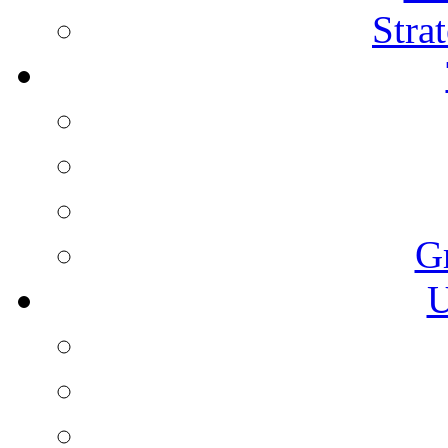
Stra
G
U