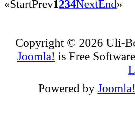
«
Start
Prev
1
2
3
4
Next
End
»
Copyright © 2026 Uli-Be
Joomla!
is Free Software
L
Powered by
Joomla