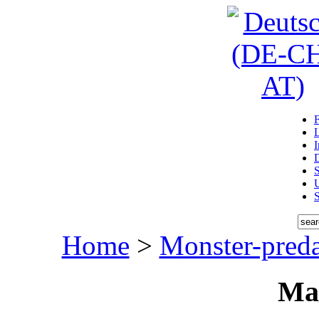
D
U
Home
>
Monster-preda
Ma