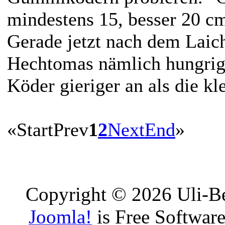
mindestens 15, besser 20 c
Gerade jetzt nach dem Laich
Hechtomas nämlich hungrig
Köder gieriger an als die kl
«
Start
Prev
1
2
Next
End
»
Copyright © 2026 Uli-Be
Joomla!
is Free Software