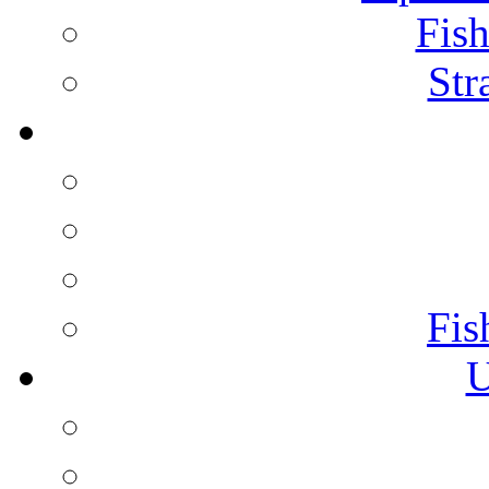
Fish
Str
Fis
U