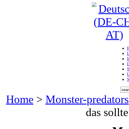
D
U
Home
>
Monster-predators
das soll