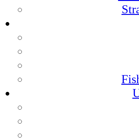
Str
Fis
U