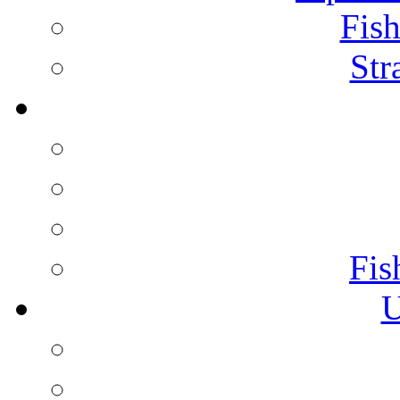
Fish
Str
Fis
U