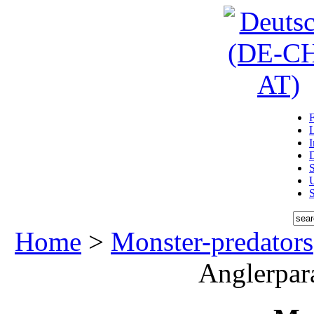
D
U
Home
>
Monster-predators
Anglerpar