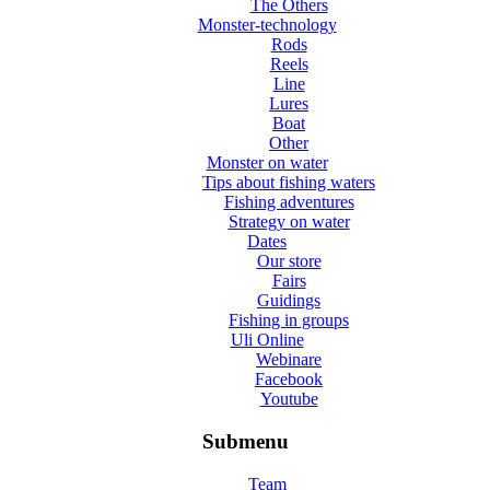
The Others
Monster-technology
Rods
Reels
Line
Lures
Boat
Other
Monster on water
Tips about fishing waters
Fishing adventures
Strategy on water
Dates
Our store
Fairs
Guidings
Fishing in groups
Uli Online
Webinare
Facebook
Youtube
Submenu
Team