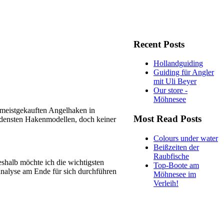
Recent Posts
Hollandguiding
Guiding für Angler
mit Uli Beyer
Our store -
Möhnesee
 meistgekauften Angelhaken in
Most Read Posts
iedensten Hakenmodellen, doch keiner
Colours under water
Beißzeiten der
Raubfische
eshalb möchte ich die wichtigsten
Top-Boote am
analyse am Ende für sich durchführen
Möhnesee im
Verleih!