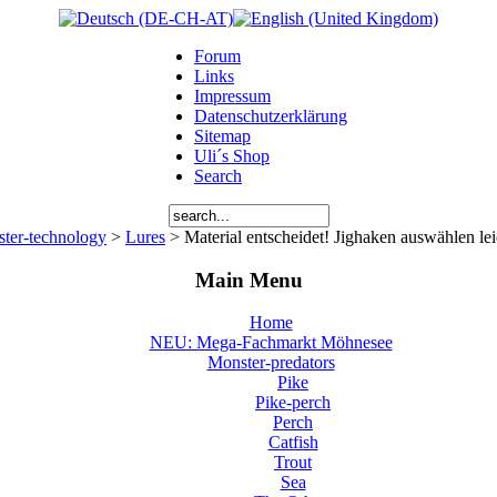
Forum
Links
Impressum
Datenschutzerklärung
Sitemap
Uli´s Shop
Search
ter-technology
>
Lures
> Material entscheidet! Jighaken auswählen lei
Main Menu
Home
NEU: Mega-Fachmarkt Möhnesee
Monster-predators
Pike
Pike-perch
Perch
Catfish
Trout
Sea