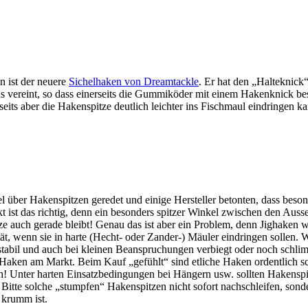
n ist der neuere
Sichelhaken von Dreamtackle
. Er hat den „Halteknic
 vereint, so dass einerseits die Gummiköder mit einem Hakenknick bes
eits aber die Hakenspitze deutlich leichter ins Fischmaul eindringen ka
el über Hakenspitzen geredet und einige Hersteller betonten, dass beson
 ist das richtig, denn ein besonders spitzer Winkel zwischen den Auss
ze auch gerade bleibt! Genau das ist aber ein Problem, denn Jighaken 
ät, wenn sie in harte (Hecht- oder Zander-) Mäuler eindringen sollen. 
nstabil und auch bei kleinen Beanspruchungen verbiegt oder noch schlim
 Haken am Markt. Beim Kauf „gefühlt“ sind etliche Haken ordentlich sch
ich! Unter harten Einsatzbedingungen bei Hängern usw. sollten Hakensp
itte solche „stumpfen“ Hakenspitzen nicht sofort nachschleifen, sonder
r krumm ist.