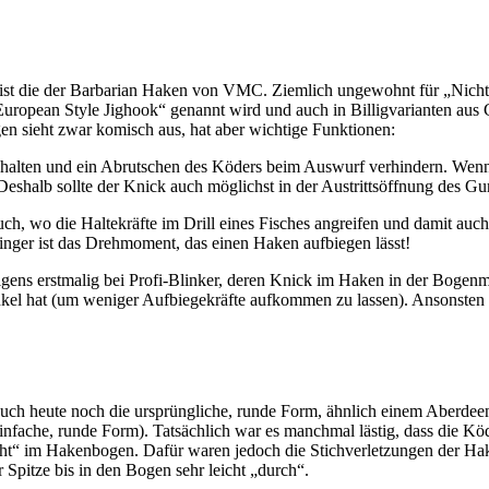
 ist die der Barbarian Haken von VMC. Ziemlich ungewohnt für „Nicht
European Style Jighook“ genannt wird und auch in Billigvarianten au
n sieht zwar komisch aus, hat aber wichtige Funktionen:
ehalten und ein Abrutschen des Köders beim Auswurf verhindern. Wen
t! Deshalb sollte der Knick auch möglichst in der Austrittsöffnung des 
h, wo die Haltekräfte im Drill eines Fisches angreifen und damit auch 
ringer ist das Drehmoment, das einen Haken aufbiegen lässt!
gens erstmalig bei Profi-Blinker, deren Knick im Haken in der Bogenmi
el hat (um weniger Aufbiegekräfte aufkommen zu lassen). Ansonsten si
uch heute noch die ursprüngliche, runde Form, ähnlich einem Aberdee
ache, runde Form). Tatsächlich war es manchmal lästig, dass die Köde
cht“ im Hakenbogen. Dafür waren jedoch die Stichverletzungen der Ha
 Spitze bis in den Bogen sehr leicht „durch“.