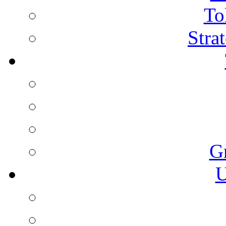
To
Stra
G
U