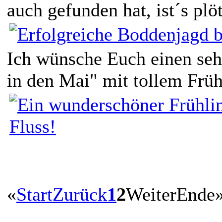
auch gefunden hat, ist´s plöt
Ich wünsche Euch einen seh
in den Mai" mit tollem Früh
«
Start
Zurück
1
2
Weiter
Ende