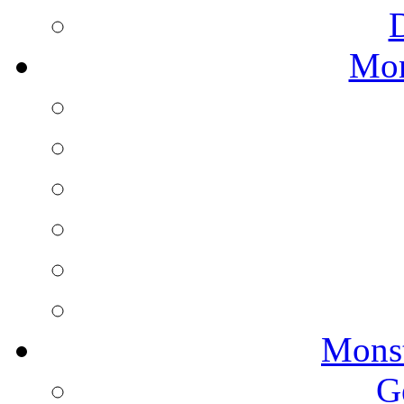
Mon
Monst
G