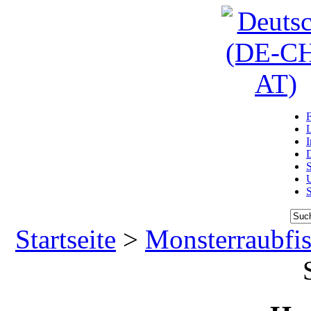
D
U
Startseite
>
Monsterraubfi