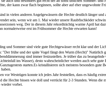
n sie auch und besonders gut recht tief an sonst üblichen Sommer- und 
, der kann zwar flach beginnen, sollte aber auf eher ungewohnte Frühj
sind in vielen anderen Angelgewässern die Hechte deutlich länger und
 beendet sein, wenn wir am 1. Mai wieder unsere Raubfischköder schwi
wasserzonen weg. Der in diesem Jahr rekordträchtig warme April hat daz
man normalerweise erst im Frühsommer die Hechte erwarten kann!
ling und Sommer sind viele gute Hechtgewässer recht klar und der Licht
: "Der frühe und der späte Vogel fängt den Wurm (Hecht)" Natürlich g
benddämmerung sind immer festzustellen. Je trüber das zu beangelnde 
ichteinfall ins Wasser), desto wahrscheinlicher werden auch sehr gute 
 Ganztagestests starten.Es kristallisieren sich meistens besonders gute
 haben.
en vor Westrügen konnte ich jedes Jahr feststellen, dass es häufig ext
d die Hechte bissen wie doll und verrückt für 2-3 Stunden. Wenn die 
 wieder vorbei.