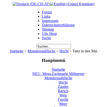
Forum
Links
Impressum
Datenschutzerklärung
Sitemap
Ulis Shop
Suche
Startseite
>
Monsterraubfische
>
Hecht
> Tanz in den Mai
Hauptmenü
Startseite
NEU: Mega-Fachmarkt Möhnesee
Monsterraubfische
Hecht
Zander
Barsch
Wels
Forelle
Meer