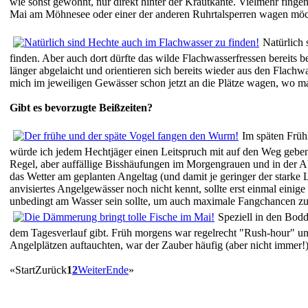
wie sonst gewohnt, nur direkt hinter der Krautkante. Vielmehr finge
Mai am Möhnesee oder einer der anderen Ruhrtalsperren wagen möchte
Natürlich 
finden. Aber auch dort dürfte das wilde Flachwasserfressen bereits
länger abgelaicht und orientieren sich bereits wieder aus den Flach
mich im jeweiligen Gewässer schon jetzt an die Plätze wagen, wo 
Gibt es bevorzugte Beißzeiten?
Im späten Früh
würde ich jedem Hechtjäger einen Leitspruch mit auf den Weg geben
Regel, aber auffällige Bisshäufungen im Morgengrauen und in der A
das Wetter am geplanten Angeltag (und damit je geringer der starke L
anvisiertes Angelgewässer noch nicht kennt, sollte erst einmal einige
unbedingt am Wasser sein sollte, um auch maximale Fangchancen zu
Speziell in den Bodd
dem Tagesverlauf gibt. Früh morgens war regelrecht "Rush-hour" un
Angelplätzen auftauchten, war der Zauber häufig (aber nicht immer!)
«
Start
Zurück
1
2
Weiter
Ende
»