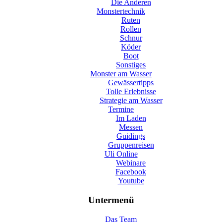
Die Anderen
Monstertechnik
Ruten
Rollen
Schnur
Köder
Boot
Sonstiges
Monster am Wasser
Gewässertipps
Tolle Erlebnisse
Strategie am Wasser
Termine
Im Laden
Messen
Guidings
Gruppenreisen
Uli Online
Webinare
Facebook
Youtube
Untermenü
Das Team