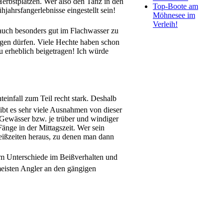
Herbstplätzen. Wer also den Tanz in den
Top-Boote am
ahrsfangerlebnisse eingestellt sein!
Möhnesee im
Verleih!
 auch besonders gut im Flachwasser zu
ngen dürfen. Viele Hechte haben schon
u erheblich beigetragen! Ich würde
einfall zum Teil recht stark. Deshalb
ibt es sehr viele Ausnahmen von dieser
Gewässer bzw. je trüber und windiger
Fänge in der Mittagszeit. Wer sein
 Beißzeiten heraus, zu denen man dann
rem Unterschiede im Beißverhalten und
meisten Angler an den gängigen