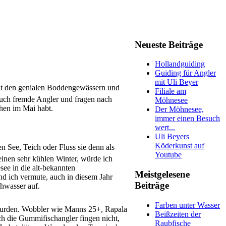
Neueste Beiträge
Hollandguiding
Guiding für Angler
mit Uli Beyer
mit den genialen Boddengewässern und
Filiale am
auch fremde Angler und fragen nach
Möhnesee
chen im Mai habt.
Der Möhnesee,
immer einen Besuch
wert...
Uli Beyers
Köderkunst auf
 See, Teich oder Fluss sie denn als
Youtube
inen sehr kühlen Winter, würde ich
ee in die alt-bekannten
Meistgelesene
und ich vermute, auch in diesem Jahr
Beiträge
chwasser auf.
Farben unter Wasser
n wurden. Wobbler wie Manns 25+, Rapala
Beißzeiten der
ch die Gummifischangler fingen nicht,
Raubfische