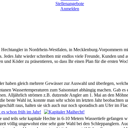
Stellenangebote
Anmelden
Alle Hechtangler in Nordrhein-Westfalen, in Mecklenburg-Vorpommern 
s. Jedes Jahr wieder schreiben mir endlos viele Freunde, Kunden und 
en und Köder zu präsentieren, so dass Ihr einen Plan für die ersten Wo
ler haben gleich mehrere Gewässer zur Auswahl und überlegen, welchen
ntanen Wassertemperaturen zum Saisonstart abhängig machen. Gab es e
n. Alljährlich strömen z.B. dutzende Angler am 1. Mai an den Möhnes
 die beste Wahl ist, konnte man sehr schön im letzten Jahr beobachten 
eschäft raus, halten sie sich auch nur noch sporadisch am Ufer im Fla
le und teils sehr kapitale Hechte in 6-10 Metern Wassertiefe gefange
eszeit völlig ungewohnt eine sehr gute Wahl bei den Schleppanglern. Au